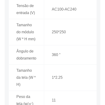
Tensão de
AC100-AC240
entrada (V)
Tamanho
do módulo
250*250
(W * H mm)
Ângulo de
360 °
dobramento
Tamanho
da tela (W *
1*2.25
H)
Peso da
11
tela (w/㎡)