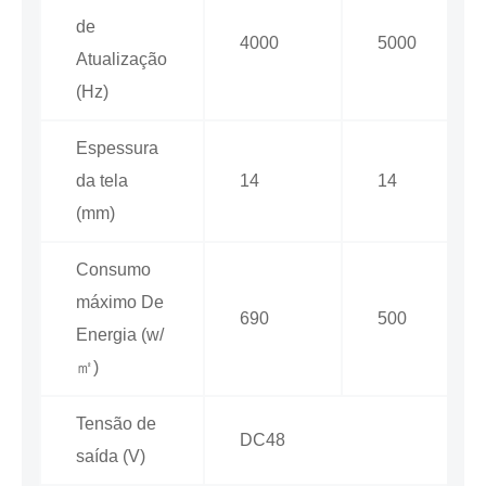
de
4000
5000
Atualização
(Hz)
Espessura
da tela
14
14
(mm)
Consumo
máximo De
690
500
Energia (w/
㎡)
Tensão de
DC48
saída (V)