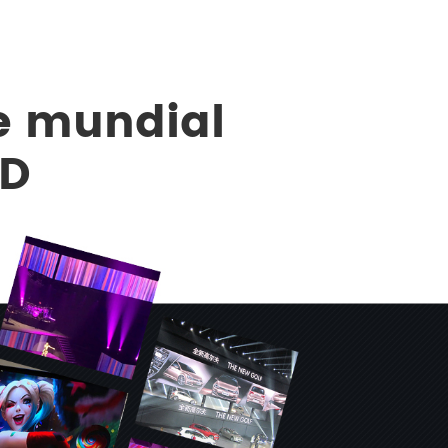
se mundial
ED