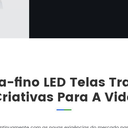
a-fino LED Telas Tr
riativas Para A Vi
ontinuamente com as novas exigências do mercado par