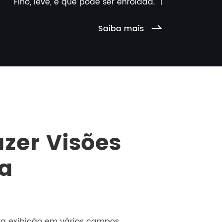
Fino, leve, e que pode ser enrolada.
Saiba mais
azer Visões
da
a exibição em vários campos