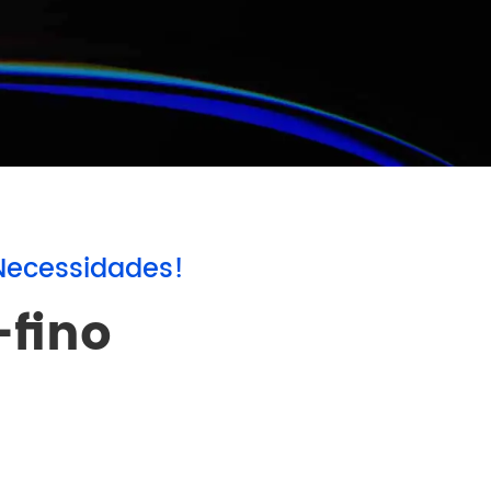
português
العربية
Nederland
Necessidades!
-fino