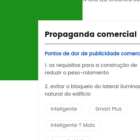
dades
Propaganda comercial
smo
Pontos de dor de publicidade comerci
 cultural
1. os requisitos para a construção de
e turismo
reduzir o peso-rolamento
tos
2. evitar o bloqueio do lateral ilumin
.
natural do edifício
 Plus
Inteligente
Smart Plus
Inteligente T Mais