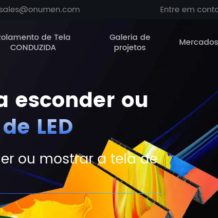
sales@onumen.com
Entre em cont
Rolamento de Tela
Galeria de
Mercado
CONDUZIDA
projetos
a esconder ou
 de LED
r ou mostrar a tela de