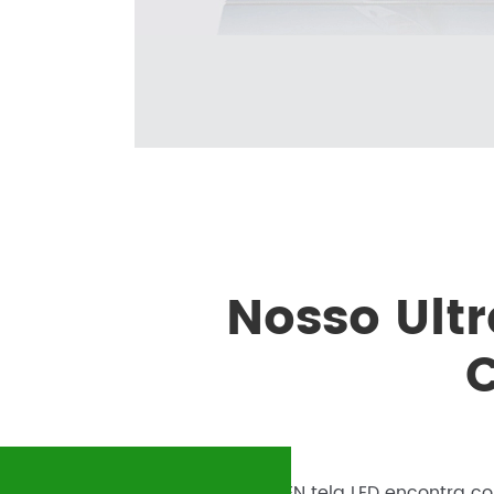
Nosso Ultr
C
ONUMEN tela LED encontra c