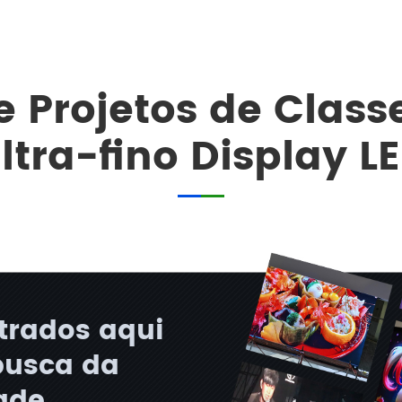
e Projetos de Clas
ltra-fino Display L
trados aqui
busca da
ade,