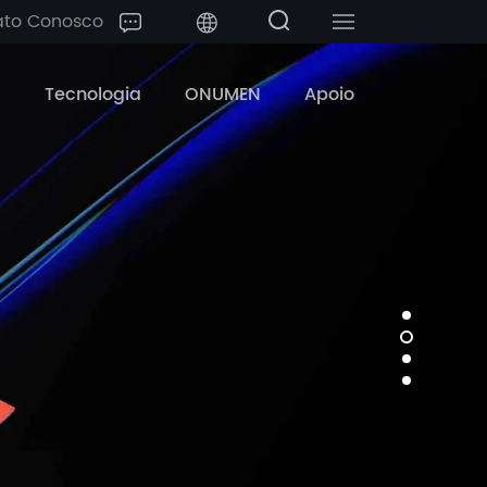
ato Conosco
中文
s
Tecnologia
ONUMEN
Apoio
English
日本語
한국어
français
Deutsch
Español
русский